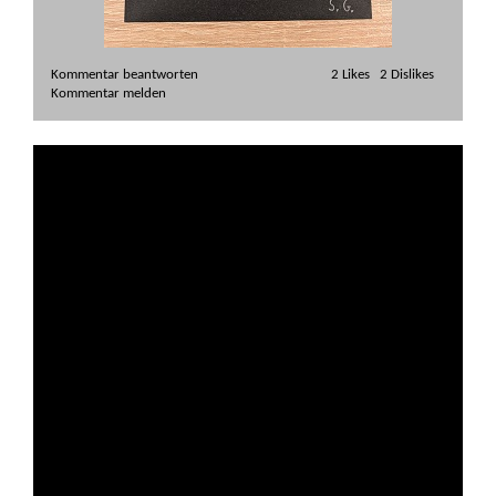
Kommentar beantworten   
vor X Jahren
Teufel, Schwarzmaler
Unterweltliche Grüße Herr Goldammer. Meine Armee
der Finsternis tut ihr Bestes. Der Terminator (Modell
1900), den ich aus der Zukunft geschickt habe und das
Trump-eltier, das ich aus der Vergangenheit geschickt
habe (Jura) sind Ihnen auf der Spur. Leider zeigt das
Trump-eltier Ausfallerscheinungen. Sein
Kommunikationsprozessor, seine Hautfärbungsschicht
und seine Denkpositronik versagen langsam. Kein
Wunder, wir haben 200 Millionen Jahre v. Chr. ein
erbsengroßes Dino-Gehirn mühsam aufgepumpt. Wir
werden Sie trotzdem finden, auch wenn Sie sich hinter
der Fassade des Unbekannten Kleinen Mannes