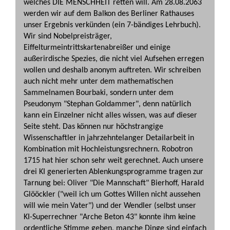
welches DIE MENSCHHEIT retten will. Am 28.08.2063
werden wir auf dem Balkon des Berliner Rathauses
unser Ergebnis verkünden (ein 7-bändiges Lehrbuch).
Wir sind Nobelpreisträger,
Eiffelturmeintrittskartenabreißer und einige
außerirdische Spezies, die nicht viel Aufsehen erregen
wollen und deshalb anonym auftreten. Wir schreiben
auch nicht mehr unter dem mathematischen
Sammelnamen Bourbaki, sondern unter dem
Pseudonym "Stephan Goldammer", denn natürlich
kann ein Einzelner nicht alles wissen, was auf dieser
Seite steht. Das können nur höchstrangige
Wissenschaftler in jahrzehntelanger Detailarbeit in
Kombination mit Hochleistungsrechnern. Robotron
1715 hat hier schon sehr weit gerechnet. Auch unsere
drei KI generierten Ablenkungsprogramme tragen zur
Tarnung bei: Oliver "Die Mannschaft" Bierhoff, Harald
Glööckler ("weil ich um Gottes Willen nicht aussehen
will wie mein Vater") und der Wendler (selbst unser
KI-Superrechner "Arche Beton 43" konnte ihm keine
ordentliche Stimme geben, manche Dinge sind einfach