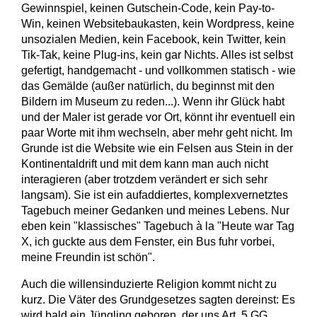
Gewinnspiel, keinen Gutschein-Code, kein Pay-to-
Win, keinen Websitebaukasten, kein Wordpress, keine
unsozialen Medien, kein Facebook, kein Twitter, kein
Tik-Tak, keine Plug-ins, kein gar Nichts. Alles ist selbst
gefertigt, handgemacht - und vollkommen statisch - wie
das Gemälde (außer natürlich, du beginnst mit den
Bildern im Museum zu reden...). Wenn ihr Glück habt
und der Maler ist gerade vor Ort, könnt ihr eventuell ein
paar Worte mit ihm wechseln, aber mehr geht nicht. Im
Grunde ist die Website wie ein Felsen aus Stein in der
Kontinentaldrift und mit dem kann man auch nicht
interagieren (aber trotzdem verändert er sich sehr
langsam). Sie ist ein aufaddiertes, komplexvernetztes
Tagebuch meiner Gedanken und meines Lebens. Nur
eben kein "klassisches" Tagebuch à la "Heute war Tag
X, ich guckte aus dem Fenster, ein Bus fuhr vorbei,
meine Freundin ist schön".
Auch die willensinduzierte Religion kommt nicht zu
kurz. Die Väter des Grundgesetzes sagten dereinst: Es
wird bald ein Jüngling geboren, der uns Art. 5 GG