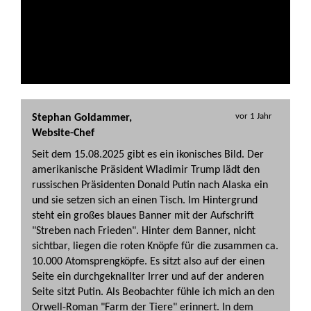
verstecken. Sie ziehen doch in Wirklichkeit im
Hintergrund die Fäden bei der Armee des Lichtes! Ich
werde das Kellerloch finden, in dem Sie wohnen!
Kommentar beantworten   
vor 1 Jahr
Stephan Goldammer,
Website-Chef
Seit dem 15.08.2025 gibt es ein ikonisches Bild. Der
amerikanische Präsident Wladimir Trump lädt den
russischen Präsidenten Donald Putin nach Alaska ein
und sie setzen sich an einen Tisch. Im Hintergrund
steht ein großes blaues Banner mit der Aufschrift
"Streben nach Frieden". Hinter dem Banner, nicht
sichtbar, liegen die roten Knöpfe für die zusammen ca.
10.000 Atomsprengköpfe. Es sitzt also auf der einen
Seite ein durchgeknallter Irrer und auf der anderen
Seite sitzt Putin. Als Beobachter fühle ich mich an den
Orwell-Roman "Farm der Tiere" erinnert. In dem